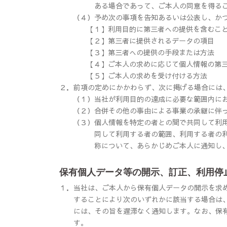
ある場合であって、ご本人の同意を得る
（４）
予め次の事項を告知あるいは公表し、か
【１】
利用目的に第三者への提供を含むこ
【２】
第三者に提供されるデータの項目
【３】
第三者への提供の手段または方法
【４】
ご本人の求めに応じて個人情報の第
【５】
ご本人の求めを受け付ける方法
２．
前項の定めにかかわらず、次に掲げる場合には
（１）
当社が利用目的の達成に必要な範囲内に
（２）
合併その他の事由による事業の承継に伴
（３）
個人情報を特定の者との間で共同して利
同して利用する者の範囲、利用する者の
称について、あらかじめご本人に通知し
保有個人データ等の開示、訂正、利用停
１．
当社は、ご本人から保有個人データの開示を求
することにより次のいずれかに該当する場合は
には、その旨を遅滞なく通知します。なお、保有
す。