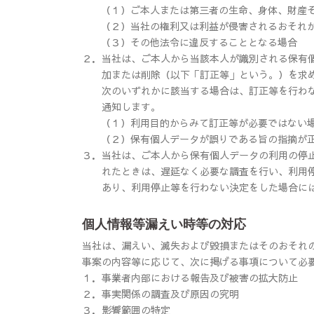
（１）
ご本人または第三者の生命、身体、財産
（２）
当社の権利又は利益が侵害されるおそれ
（３）
その他法令に違反することとなる場合
２．
当社は、ご本人から当該本人が識別される保有
加または削除（以下「訂正等」という。）を求
次のいずれかに該当する場合は、訂正等を行わ
通知します。
（１）
利用目的からみて訂正等が必要ではない
（２）
保有個人データが誤りである旨の指摘が
３．
当社は、ご本人から保有個人データの利用の停
れたときは、遅延なく必要な調査を行い、利用
あり、利用停止等を行わない決定をした場合に
個人情報等漏えい時等の対応
当社は、漏えい、滅失および毀損またはそのおそれ
事案の内容等に応じて、次に掲げる事項について必
１．
事業者内部における報告及び被害の拡大防止
２．
事実関係の調査及び原因の究明
３．
影響範囲の特定