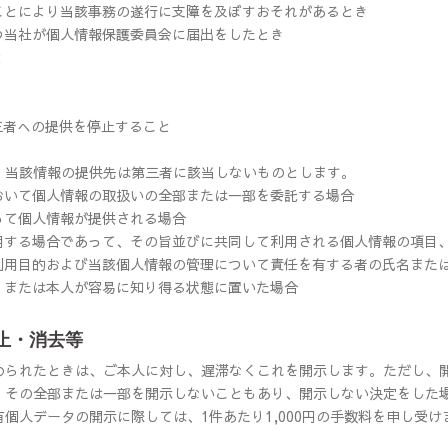
ことにより当該事務の遂行に支障を及ぼすおそれがあるとき
つ当社が個人情報保護委員会に届出をしたとき
と
三者への提供を停止すること
、当該情報の提供先は第三者に該当しないものとします。
おいて個人情報の取扱いの全部または一部を委託する場合
って個人情報が提供される場合
用する場合であって、その旨並びに共同して利用される個人情報の項目
利用目的および当該個人情報の管理について責任を有する者の氏名また
、または本人が容易に知り得る状態に置いた場合
止・消去等
められたときは、ご本人に対し、遅滞なくこれを開示します。ただし、
、その全部または一部を開示しないこともあり、開示しない決定をした
個人データの開示に際しては、1件あたり1,000円の手数料を申し受け