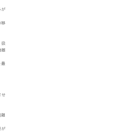
外が
の移
り扱
機器
を最
ませ
困難
要が