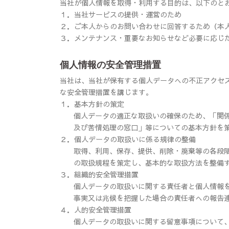
当社が個人情報を取得・利用する目的は、以下のと
１．
当社サービスの提供・運営のため
２．
ご本人からのお問い合わせに回答するため（本
３．
メンテナンス・重要なお知らせなど必要に応じ
個人情報の安全管理措置
当社は、当社が保有する個人データへの不正アクセ
な安全管理措置を講じます。
１．基本方針の策定
個人データの適正な取扱いの確保のため、「関
及び苦情処理の窓口」等についての基本方針を
２．個人データの取扱いに係る規律の整備
取得、利用、保存、提供、削除・廃棄等の各段
の取扱規程を策定し、基本的な取扱方法を整備
３．組織的安全管理措置
個人データの取扱いに関する責任者と個人情報
事実又は兆候を把握した場合の責任者への報告
４．人的安全管理措置
個人データの取扱いに関する留意事項について