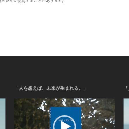
善のために使用することがあります。
「人を想えば、未来が生まれる。」
「
動
動
画
画
プ
プ
レ
レ
ー
ー