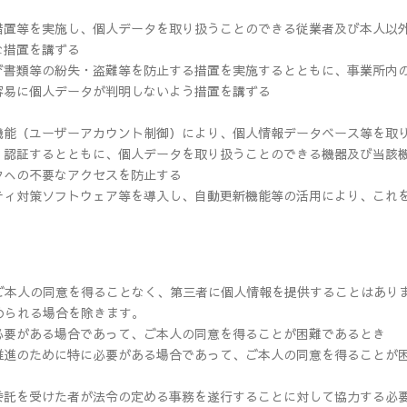
措置等を実施し、個人データを取り扱うことのできる従業者及び本人以
な措置を講ずる
び書類等の紛失・盗難等を防止する措置を実施するとともに、事業所内
容易に個人データが判明しないよう措置を講ずる
機能（ユーザーアカウント制御）により、個人情報データベース等を取
・認証するとともに、個人データを取り扱うことのできる機器及び当該
タへの不要なアクセスを防止する
ティ対策ソフトウェア等を導入し、自動更新機能等の活用により、これ
ご本人の同意を得ることなく、第三者に個人情報を提供することはあり
められる場合を除きます。
必要がある場合であって、ご本人の同意を得ることが困難であるとき
推進のために特に必要がある場合であって、ご本人の同意を得ることが
委託を受けた者が法令の定める事務を遂行することに対して協力する必