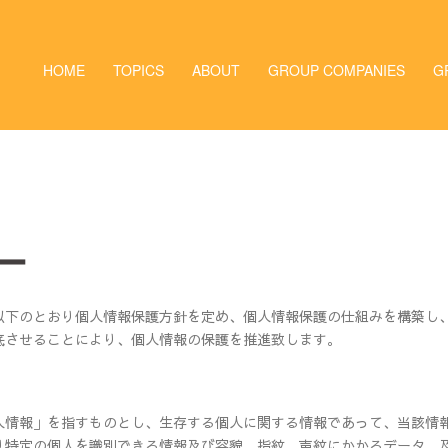
HOME
TOPICS
ABOUT
GROUP COMPANIES
G
ー
以下のとおり個人情報保護方針を定め、個人情報保護の仕組みを構築し
底させることにより、個人情報の保護を推進致します。
人情報」を指すものとし、生存する個人に関する情報であって、当該情
り特定の個人を識別できる情報及び容貌、指紋、声紋にかかるデータ、