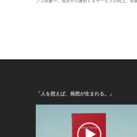
ンス改善や、当社から提供するサービスの向上、改
「人を想えば、発想が生まれる。」
動
画
プ
レ
ー