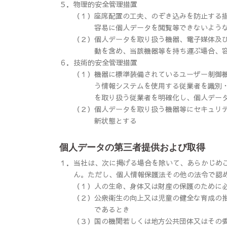
５．物理的安全管理措置
（１）
座席配置の工夫、のぞき込みを防止する
容易に個人データを閲覧等できないよう
（２）
個人データを取り扱う機器、電子媒体及
動を含め、当該機器等を持ち運ぶ場合、
６．技術的安全管理措置
（１）
機器に標準装備されているユーザー制御
う情報システムを使用する従業者を識別
を取り扱う従業者を明確化し、個人デー
（２）
個人データを取り扱う機器等にセキュリ
新状態とする
個人データの第三者提供および取得
１．
当社は、次に掲げる場合を除いて、あらかじめ
ん。ただし、個人情報保護法その他の法令で認
（１）
人の生命、身体又は財産の保護のために
（２）
公衆衛生の向上又は児童の健全な育成の
であるとき
（３）
国の機関若しくは地方公共団体又はその