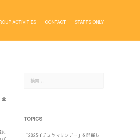
ROUP ACTIVITIES
CONTACT
STAFFS ONLY
検
索:
、全
TOPICS
報に
「2025イチミヤマリンデー」を開催し
及び