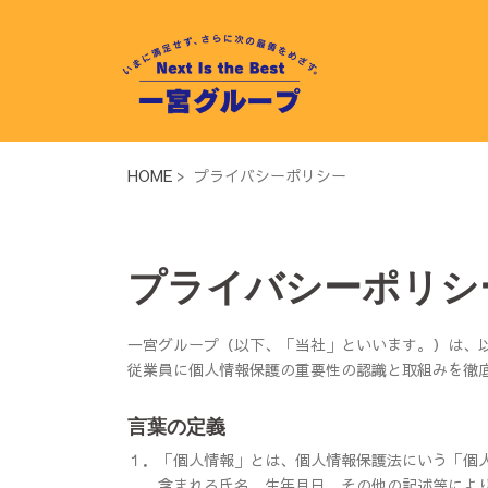
コ
ン
テ
ン
ツ
へ
ス
HOME
> プライバシーポリシー
キ
ッ
プ
プライバシーポリシ
一宮グループ（以下、「当社」といいます。）は、
従業員に個人情報保護の重要性の認識と取組みを徹
言葉の定義
１．
「個人情報」とは、個人情報保護法にいう「個
含まれる氏名、生年月日、その他の記述等によ