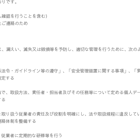
おりです。
人確認を行うことを含む）
たご連絡のため
ス、漏えい、滅失又は毀損等を予防し、適切な管理を行うために、次の
係法令・ガイドライン等の遵守」、「安全管理措置に関する事項」、「
策定する
階で、取扱方法、責任者・担当者及びその任務等について定める個人デ
する
を取り扱う従業者の責任及び役割を明確にし、法や取扱規程に違反して
連絡体制を整備する
、従業者に定期的な研修等を行う