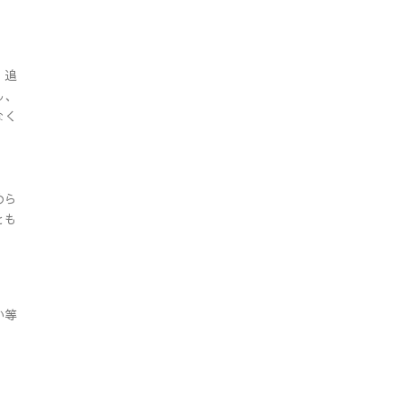
、追
し、
なく
めら
とも
い等