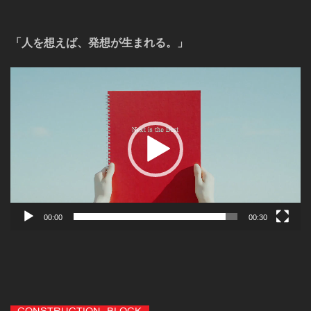
「人を想えば、発想が生まれる。」
動
画
プ
レ
ー
ヤ
ー
00:00
00:30