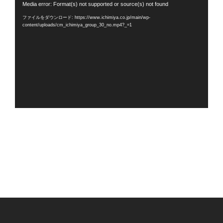
動
Media error: Format(s) not supported or source(s) not found
画
ファイルをダウンロード: https://www.ichimiya.co.jp/main/wp-
プ
content/uploads/cm_ichimiya_group_30_no.mp4?_=1
レ
ー
ヤ
ー