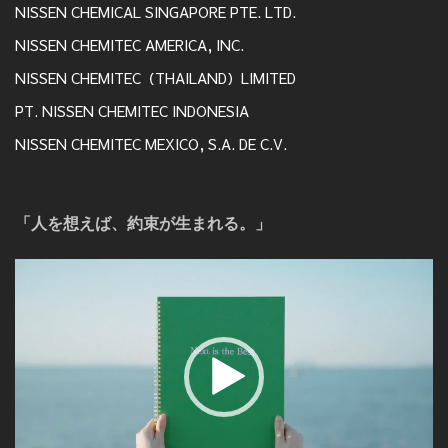
NISSEN CHEMICAL SINGAPORE PTE. LTD.
NISSEN CHEMITEC AMERICA, INC.
NISSEN CHEMITEC（THAILAND）LIMITED
PT. NISSEN CHEMITEC INDONESIA
NISSEN CHEMITEC MEXICO, S.A. DE C.V.
「人を想えば、約束が生まれる。」
動
画
プ
レ
ー
ヤ
ー