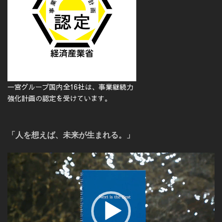
一宮グループ国内全16社は、事業継続力
強化計画の認定を受けています。
「人を想えば、未来が生まれる。」
動
画
プ
レ
ー
ヤ