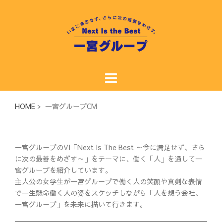
コ
ン
テ
ン
ツ
へ
ス
キ
ッ
HOME
> 一宮グループCM
プ
一宮グループのVI「Next Is The Best ～今に満足せず、さら
に次の最善をめざす～」をテーマに、働く「人」を通して一
宮グループを紹介しています。
主人公の女学生が一宮グループで働く人の笑顔や真剣な表情
で一生懸命働く人の姿をスケッチしながら「人を想う会社、
一宮グループ」を未来に描いて行きます。