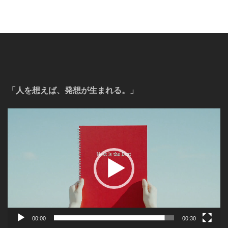
ゲ
ー
シ
ョ
「人を想えば、発想が生まれる。」
ン
動
画
プ
レ
ー
ヤ
ー
00:00
00:30