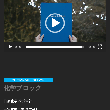
画
プ
レ
ー
ヤ
ー
00:00
00:30
化学ブロック
日泉化学 株式会社
一宮化成工業 株式会社