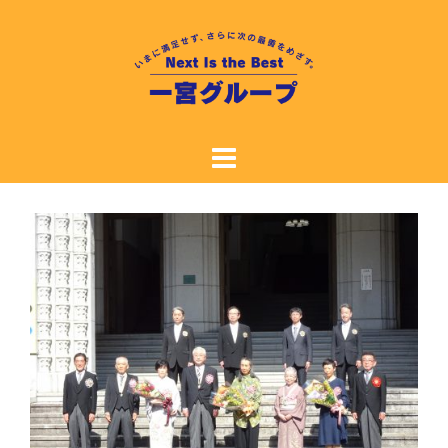
コ
ン
テ
ン
ツ
へ
ス
キ
ッ
プ