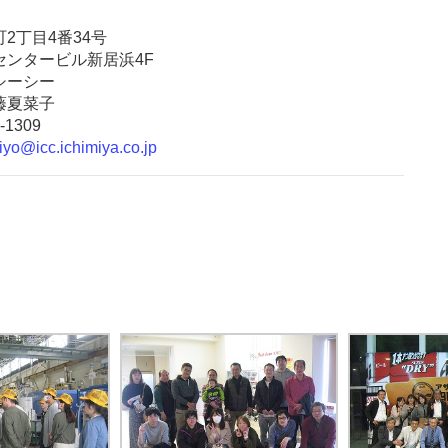
2丁目4番34号
センタービル新居浜4F
シーシー
藤夏菜子
-1309
iyo@icc.ichimiya.co.jp