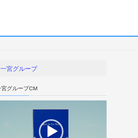
一宮グループ
一宮グループCM
動
画
プ
レ
ー
ヤ