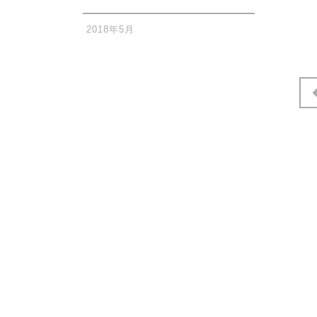
2018年5月
投
稿
の
ペ
ー
ジ
送
り