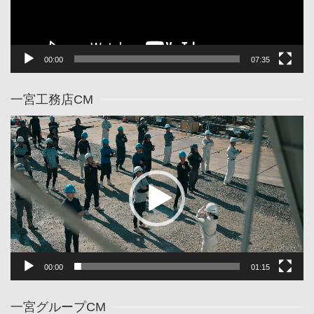
ヤ
ー
00:00
07:35
一宮工務店CM
動
画
プ
レ
ー
ヤ
ー
00:00
01:15
一宮グループCM