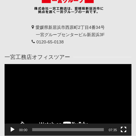
愛媛県新居浜市西原町2丁目4番34号
一宮グループセンタービル新居浜3F
0120-65-0138
一宮工務店オフィスツアー
動
画
プ
レ
ー
ヤ
ー
00:00
07:35