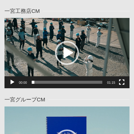
一宮工務店CM
動
画
プ
レ
ー
ヤ
ー
00:00
01:15
一宮グループCM
動
画
プ
レ