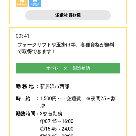
派遣社員歓迎
00341
フォークリフトや玉掛け等、各種資格が無料
で取得できます！
オペレーター 製造補助
勤
務
地
：
新居浜市西部
時
給
：
1,500円～＋交通費 ※夜間25％割
増
勤
務
時
間
：
3交替勤務
①07:45～16:00
②15:45～24:00