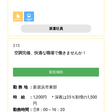
派遣社員
315
空調完備、快適な職場で働きませんか！
製造補助
勤
務
地
：
新居浜市東部
時
給
：
1,200円 ＊深夜は25％割増の1,500
円
勤
務
時
間
：
①8：00～16：20