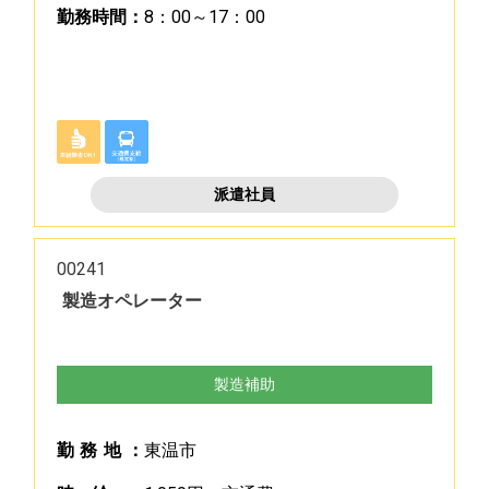
勤
務
時
間
：
8：00～17：00
派遣社員
00241
製造オペレーター
製造補助
勤
務
地
：
東温市