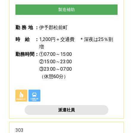
製造補助
勤
務
地
：
伊予郡松前町
時
給
：
1,200円＋交通費 ＊深夜は25％割
増
勤
務
時
間
：
①07:00～15:00
②15:00～23:00
③23:00～07:00
（休憩60分）
派遣社員
303