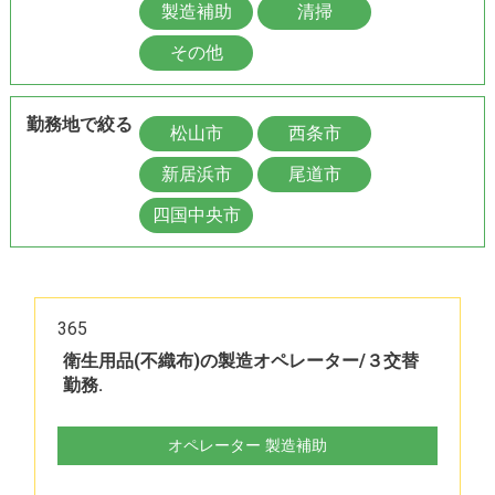
製造補助
清掃
その他
勤務地で絞る
松山市
西条市
新居浜市
尾道市
四国中央市
365
衛生用品(不織布)の製造オペレーター/３交替
勤務.
オペレーター 製造補助