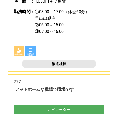
時
給
：
1,050円＋交通費
勤
務
時
間
：
①08:00～17:00（休憩60分）
早出出勤有
②06:00～15:00
③07:00～16:00
派遣社員
277
アットホームな職場で職場です
オペレーター