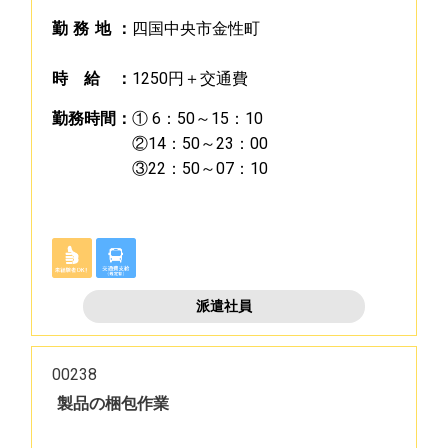
勤
務
地
：
四国中央市金性町
時
給
：
1250円＋交通費
勤
務
時
間
：
① 6：50～15：10
②14：50～23：00
③22：50～07：10
派遣社員
00238
製品の梱包作業