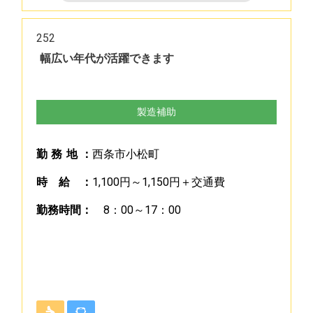
252
幅広い年代が活躍できます
製造補助
勤
務
地
：
西条市小松町
時
給
：
1,100円～1,150円＋交通費
勤
務
時
間
：
8：00～17：00