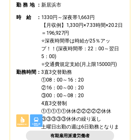
勤
務
地
：
新居浜市
時
給
：
1330円～深夜帯1,663円
【月収例】1,330円×7.33時間×20.2日
＝196,927円
⭐深夜時間帯は時給が25％アッ
プ！！(深夜時間帯：22：00～翌日
5：00)
⭐交通費規定支給(月上限15000円)
勤
務
時
間
：
3直3交替勤務
①08：00～16：20
②16：00～00：20
③00：00～08：20
4直3交替制
①①①①①休休②②②②②休休
③③③③③休休の繰り返し
土曜日出勤の週は6日勤務となりま
す
有期雇用派遣労働者