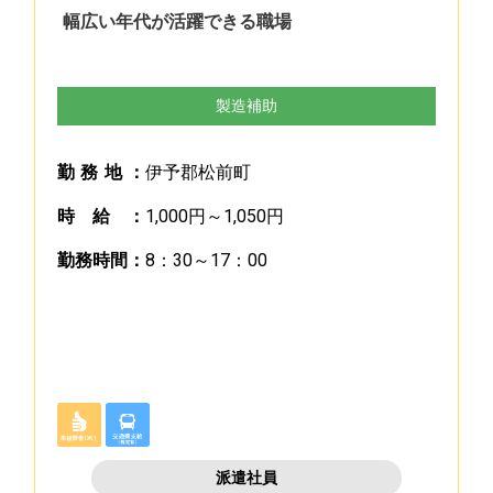
幅広い年代が活躍できる職場
製造補助
勤
務
地
：
伊予郡松前町
時
給
：
1,000円～1,050円
勤
務
時
間
：
8：30～17：00
派遣社員