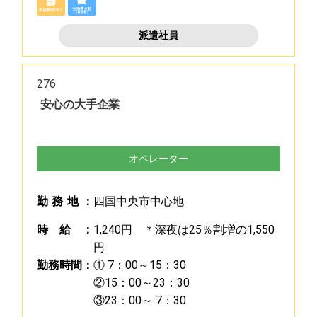
派遣社員
276
安心の大手企業
オペレーター
勤
務
地
：
四国中央市中心地
時
給
：
1,240円 ＊深夜は25％割増の1,550
円
勤
務
時
間
：
① 7：00～15：30
②15：00～23：30
③23：00～ 7：30