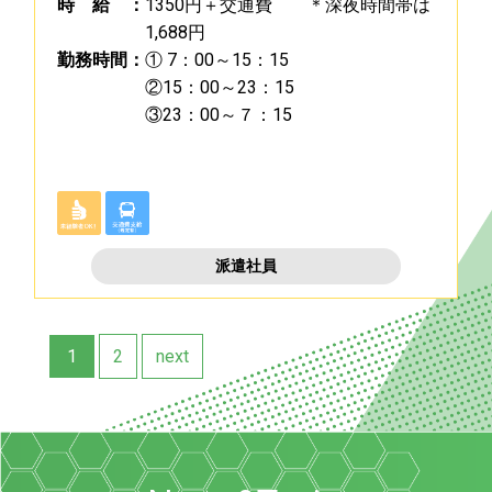
時
給
：
1350円＋交通費 ＊深夜時間帯は
1,688円
勤
務
時
間
：
① 7：00～15：15
②15：00～23：15
③23：00～７：15
派遣社員
1
2
next