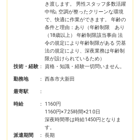
き渡します。 男性スタッフ多数活躍
中‼️🙋 空調が整ったクリーンな環境
で、快適に作業ができます。 年齢の
条件と理由：あり（年齢制限 あり
（18歳以上） 年齢制限該当事由 法
令の規定により年齢制限がある 労基
法の規定により、深夜業務は年齢制
限が設けられているため）
技術・経験
：
資格・知識・経験一切問いません。
勤務地
：
西条市大新田
最寄駅
：
時給
：
1160円
1160円×7.25時間×21.0日
深夜時間帯は時給1450円となりま
す。
派遣期間
：
長期