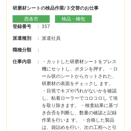
研磨材シートの検品作業/３交替のお仕事
西条市
検品・梱包
登録番号
：
357
派遣種別
：
派遣社員
職種分類
：
仕事内容
：
・カットした研磨材シートをプレス
機にセットし、ボタンを押す。 ・ロ
ール状のシートからカットされた、
研磨材の表面をチェックし ます。
・目視でキズや汚れがないかを確認
し、粘着ローラーでコロコロし て埃
を取り除きます。 ・検査結果に基づ
き合否を判断し、数量の確認と記録
作業を行いま す。 ・合格した製品
は、袋詰めを行い、次の工程へと引